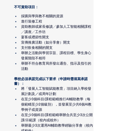
不可資助項目：
採購與學與教不相關的資源
進行裝修工程
資助教師或家長修讀╱參加人工智能相關課程
╱講座╱工作坊
宴客或禮節性開支
宣傳推廣活動（如分享會）開支
支付飲食相關的開支
舉辦之活動與學習宗旨、課程目標、學生身心
發展階段不相符
舉辦不符合教育局所發出通告、指示及指引的
活動
學校必須承諾完成以下要求（申請時需填寫承諾
書）：
將「發展人工智能賦能教育」項目納入學校發
展計劃及／或周年計劃
在至少3個科目/課程範疇推行AI輔助教學（每
個範疇至少2個級別），並發展至少共6個AI教
學例子或資源
在至少3個科目/課程範疇舉辦合共至少3次公開
課/示範課（校內或校外）
舉辦最少3次運用AI輔助教學經驗分享會（校內
或校外）