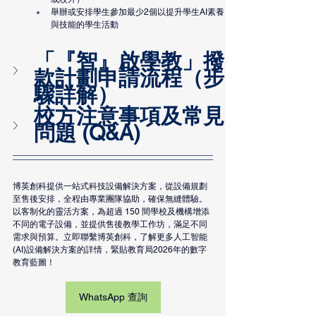
舉辦或安排學生參加最少2個以提升學生AI素養
與技能的學生活動
「『智』啟學教」撥
款計劃申請流程（步
驟詳解）
校方注意事項及常見
問題 (Q&A)
博英創科提供一站式科技設備解決方案，從設備規劃
至售後安排
，全程由專業團隊協助，確保
無縫體驗。
以客制化的靈活方案，為超過 150 間學校及機構增添
不同的電子設備，並提供售後教學工作坊，滿足不同
需求與預算。立即聯繫博英創科，了解更多人工智能
(AI)設備解決方案的詳情，緊貼教育局2026年的數字
教育藍圖！
WhatsApp 查詢