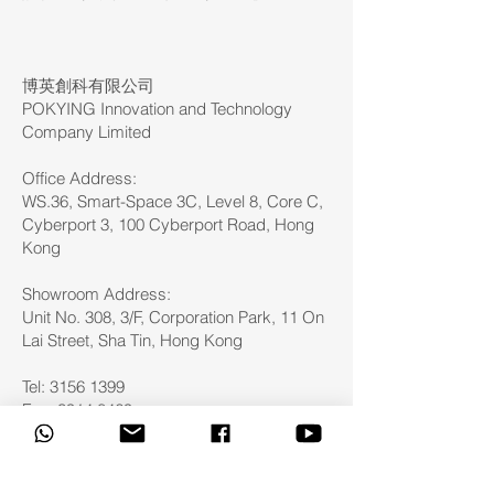
博英創科有限公司
POKYING Innovation and Technology
Company Limited
Office Address:
WS.36, Smart-Space 3C, Level 8, Core C,
Cyberport 3, 100 Cyberport Road, Hong
Kong
Showroom Address:
Unit No. 308, 3/F, Corporation Park, 11 On
Lai Street, Sha Tin, Hong Kong
Tel: 3156 1399
Fax:
3914 8469
Email:
sales@pokying.com
追蹤 POKYING 最新動態