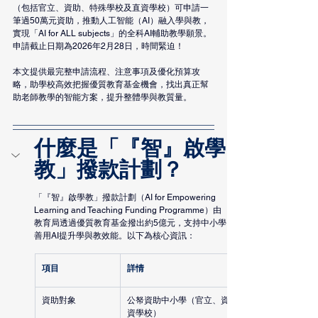
（包括官立、資助、特殊學校及直資學校）可申請一
筆過50萬元資助，推動人工智能（AI）融入學與教，
實現「AI for ALL subjects」的全科AI輔助教學願景。
申請截止日期為2026年2月28日，時間緊迫！
本文提供最完整申請流程、注意事項及優化預算攻
略，助學校高效把握優質教育基金機會，找出真正幫
助老師教學的智能方案，提升整體學與教質量。
什麼是「『智』啟學
教」撥款計劃？
「『智』啟學教」撥款計劃（AI for Empowering 
Learning and Teaching Funding Programme）由
教育局透過優質教育基金撥出約5億元，支持中小學
善用AI提升學與教效能。以下為核心資訊：
項目
詳情
資助對象
公帑資助中小學（官立、資助、特殊、直
資學校）