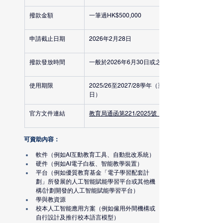
撥款金額
一筆過HK$500,000
申請截止日期
2026年2月28日
撥款發放時間
一般於2026年6月30日或之前
使用期限
2025/26至2027/28學年（至2028年8月31
日）
官方文件連結
教育局通函第221/2025號（PDF）
可資助內容：
軟件（例如AI互動教育工具、自動批改系統）
硬件（例如AI電子白板、智能教學裝置）
平台（例如優質教育基金「電子學習配套計
劃」所發展的人工智能賦能學習平台或其他機
構/計劃開發的人工智能賦能學習平台）
學與教資源
校本人工智能應用方案（例如僱用外間機構或
自行設計及推行校本語言模型）