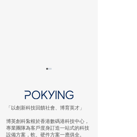
「以創新科技回饋社會、博育英才」
校園數碼廣播系統升級手
跳出平面框架：5
博英創科紮根於香港數碼港科技中心，
冊：專業安裝指南及智慧
LED WALL 款式
專業團隊為客戶度身訂造一站式的科技
校園應用方案
設備方案，軟、硬件方案一應俱全。