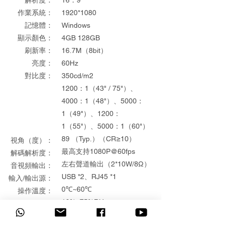
解析度：
16：9​
​作業系統：
1920
*1080
記憶體：
Windows
顯示顏色：
4GB 128GB
刷新率：
16.7M（8bit）
亮度
：
60Hz
對比度：
350cd/m2
1200：1
（43" / 75"）
、
4000：1
（48"）
、5000：
1
（49"）
、1200：
1
（55"）
、5000：1
（60"）
89
（
Typ.
）（
CR≥10
）
視角（度）：
最高支持1080P@60fps
解碼解析度：
左右聲道輸出（2*10W/8Ω）
音視頻輸出：
USB *2、RJ45 *1
輸入/輸出源：
0℃~60℃
操作溫度：
10%~75%RH
操作濕度：