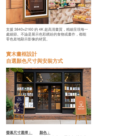
支援 3840×2160 的 4K 超高清畫質，精細呈現每一
處細節。不論是展示色彩繽紛的食物或畫作，都能
零色差地顯示影像的材質。
實木畫框設計
自選顏色尺寸與安裝方式
​螢幕尺寸選擇：
顏色：