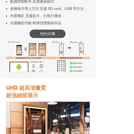
配備控制軟件 自選播放模式
多種相片導入方法 支援 SD card、USB 等方法
內置喇叭 支援影片、幻燈片播放
自選觸控功能 輕掃預覽藝術作品
預約試機
​UHD 超高清畫質
​超強細節展示