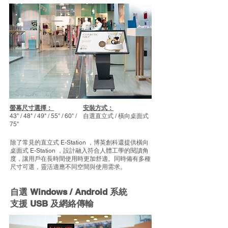
​螢幕尺寸選擇：
安裝方式：
43" / 48" / 49" / 55" / 60" /
自選直立式 / 橫向桌面式
75"
除了常見的直立式 E-Station ，博英創科還提供橫向
桌面式 E-Station ，設計融入符合人體工學的閱讀角
度，讓用戶在長時間使用時更加舒適。同時備有多種
尺寸可選，靈活適應不同空間與使用需求。
自選 Windows / Android 系統
​支援 USB 及網絡傳輸