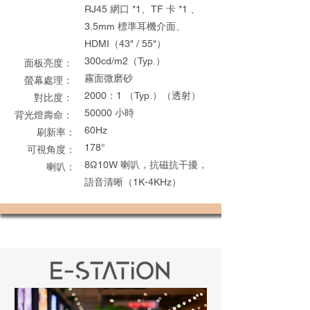
RJ45 網口 *1、TF 卡 *1 、
3.5mm 標準耳機介面、
HDMI（43" / 55"）
​300cd/m2（Typ.）
面板亮度：
霧面微磨砂
螢幕處理： ​
2000：1 （Typ.）（透射）
對比度：
50000 小時
背光燈壽命：
60Hz
刷新率：
178°
可視角度：
8Ω10W 喇叭，抗磁抗干擾，
喇叭：
語音清晰（1K-4KHz）