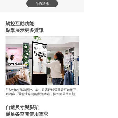
預約試機
觸控互動功能
​點擊展示更多資訊
E-Station 配備觸控功能，只需輕觸螢幕即可啟動互
動內容，還能連線網路瀏覽網站，操作簡單又直觀。
自選尺寸與腳架
​滿足各空間使用需求