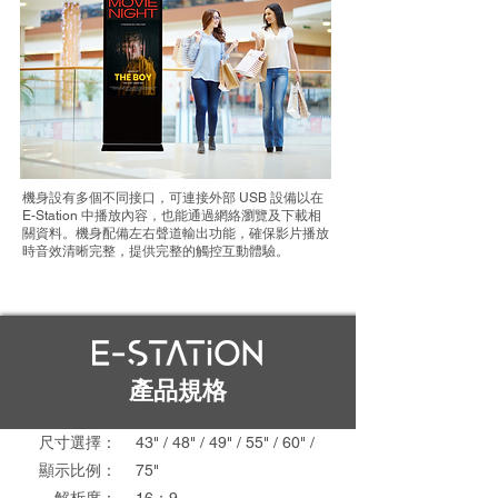
機身設有多個不同接口，可連接外部 USB 設備以在
E-Station 中播放內容，也能通過網絡瀏覽及下載相
關資料。機身配備左右聲道輸出功能，確保影片播放
時音效清晰完整，提供完整的觸控互動體驗。
產品規格
尺寸選擇：
43" / 48" / 49" / 55" / 60" /
顯示比例
：
75"