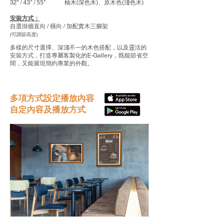
32" / 43" / 55"
柚木(深色木)、原木色(淺色木)
安裝方式：
自選掛牆直向 / 橫向 / 加配實木三腳架
(可調節高度)
多樣的尺寸選擇、深淺不一的木色搭配，以及靈活的
安裝方式，打造專屬客製化的E-Gallery，既能節省空
間，又能展現簡約專業的外觀。
多項方式設定播放內容
​自定內容及播放方式