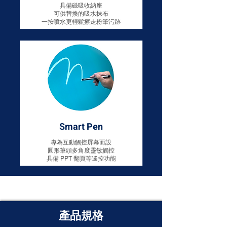
​具備磁吸收納座
​可供替換的吸水抹布
一按噴水更輕鬆擦走粉筆污跡
Smart Pen
專為互動觸控屏幕而設
​圓形筆頭多角度靈敏觸控
具備
PPT 翻頁等遙控功能
產品規格