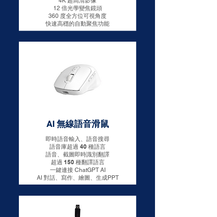
4K 超高清影像
12 倍光學變焦鏡頭​​
360 度全方位可視角度
快速高穩的自動聚焦功能
AI 無線語音滑鼠
即時語音輸入、語音搜尋
語音庫超過 40 種語言
語音、截圖即時識別翻譯
超過 150 種翻譯語言
​一鍵連接 ChatGPT AI
AI 對話、寫作、繪圖、生成PPT