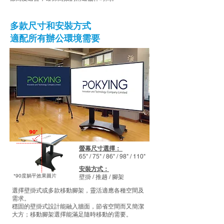
多款尺寸和安裝方式
適配所有辦公環境需要
​螢幕尺寸選擇：
65" / 75" / 86" / 98" / 110"
安裝方式：
*90度躺平效果圖片
壁掛 / 推趟 / 腳架
選擇壁掛式或多款移動腳架，靈活適應各種空間及
需求。
穩固的壁掛式設計能融入牆面，節省空間而又簡潔
大方；移動腳架選擇能滿足隨時移動的需要。