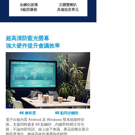
全鋼化玻璃
立體聲喇叭
9級防爆裂
具備低音單元
超高清防藍光螢幕
強大硬件提升會議效率
4K 解析度
65 點同步觸控
電子白板內置 Android 及 Windows 雙系統隨時切
換，支援同時最多 65 點觸控，內建即時標注等功
能，不論內部培訓、線上線下會議、產品或概念展示
都高度適合，確保高效的溝通協作時間。