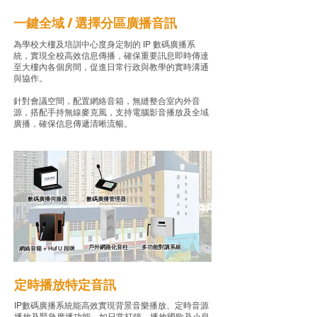
​一鍵全域 / 選擇分區廣播音訊
為學校大樓及培訓中心度身定制的 IP 數碼廣播系
統，實現全校高效信息傳播，確保重要訊息即時傳達
至大樓內各個房間，促進日常行政與教學的實時溝通
與協作。
針對會議空間，配置網絡音箱，無縫整合室內外音
源，搭配手持無線麥克風，支持電腦影音播放及全域
廣播，確保信息傳遞清晰流暢。
數碼廣播伺服器
數碼廣播管理器
戶外網路化音柱
多功能對講系統
網絡音箱 + Huf U 段咪
定時播放特定音訊
IP數碼廣播系統能高效實現背景音樂播放、定時音源