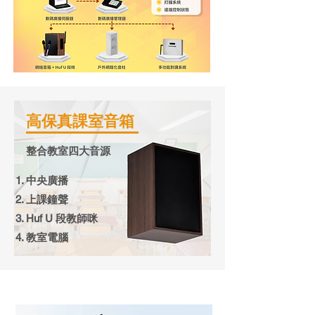
​高保真課室音箱
整合教室四大音源
中央廣播
上課鐘聲
Huf U 段教師咪
教室電腦