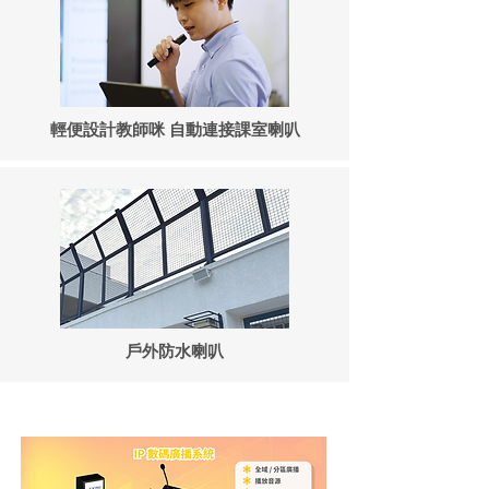
輕便設計教師咪 自動連接課室喇叭
戶外防水喇叭