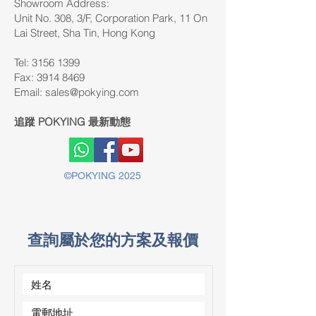
Showroom Address:
Unit No. 308, 3/F, Corporation Park, 11 On
Lai Street, Sha Tin, Hong Kong
Tel: 3156 1399
Fax:
3914 8469
Email:
sales@pokying.com
追蹤 POKYING 最新動態
©POKYING 2025
版權所有©2025 POKYING
查詢屬於您的方案及報價