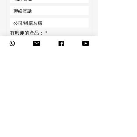
必
有興趣的產品：
*
填
智能黑板
LED Wall
數碼廣播系統
音響系統
E-Gallery 資訊屏
E-Station 流動資訊屏
校園電視台
AI 躍動站
提交