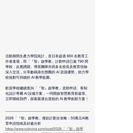
活動期間生產力學院統計，首日有
超過 800 名教育工
作者進場，而「『智』啟學教」計劃申請已逾 790 間
學校，反應踴躍。博英團隊亦與多名校長及教育領袖
深入交流，分享數碼港生態圈的 AI 資源優勢，助力學
校規劃可持續的 AI 教學藍圖。
歡迎學校繼續查詢「『智』啟學教」資助申請、客制
化設計專屬 AI 設備方案，一同開啟智慧教育新篇章。
立即聯絡我們，探索最適合貴校的 AI 教學創新方案！
2026「『智』啟學教」撥款計劃全攻略：50萬元AI教
育申請指南及好處分析
https://www.pokying.com/post/2026「『智』啟學