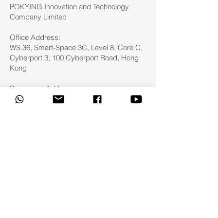
POKYING Innovation and Technology
Company Limited
Office Address:
WS.36, Smart-Space 3C, Level 8, Core C,
Cyberport 3, 100 Cyberport Road, Hong
Kong
Showroom Address:
Unit No. 308, 3/F, Corporation Park, 11 On
Lai Street, Sha Tin, Hong Kong
Tel: 3156 1399
Fax:
3914 8469
Email:
sales@pokying.com
追蹤 POKYING 最新動態
©POKYING 2025