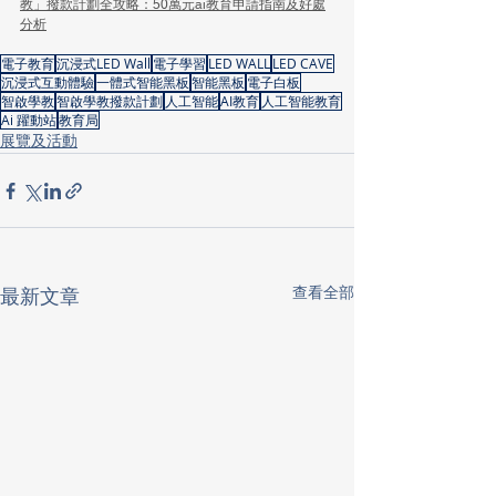
教」撥款計劃全攻略：50萬元ai教育申請指南及好處
分析
電子教育
沉浸式LED Wall
電子學習
LED WALL
LED CAVE
沉浸式互動體驗
一體式智能黑板
智能黑板
電子白板
智啟學教
智啟學教撥款計劃
人工智能
AI教育
人工智能教育
Ai 躍動站
教育局
展覽及活動
查看全部
最新文章