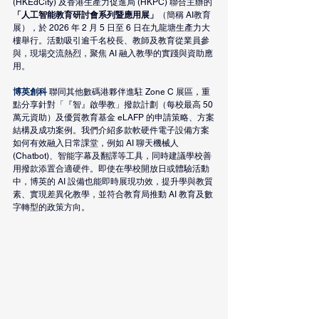
(HKEdCity) 及香港生產力促進局 (HKPC) 聯合主辦的
「人工智能教育研討會系列暨應用展」
（簡稱 AI教育
展），於 2026 年 2 月 5 日至 6 日在九龍塘生產力大
樓舉行。活動吸引逾千名校長、教師及教育從業員參
與，現場交流熱烈，聚焦 AI 融入教學的實踐與資助應
用。
博英創科
 聯同其他數碼港夥伴進駐 Zone C 展區，重
點分享針對「『智』啟學教」撥款計劃（每校最高 50 
萬元資助）及優質教育基金 eLAFP 的申請策略、方案
結構及成功案例。我們介紹多款軟硬件電子設備方案
如何有效融入日常課堂，例如 AI 聊天機械人 
(Chatbot)、智能字幕及翻譯等工具，同時建議學校善
用撥款添置合適硬件。即使在學校開放日或體驗活動
中，博英的 AI 設備也能即時展現功效，提升學與教質
素、實現差異化教學，並符合教育局推動 AI 教育及數
字轉型的政策方向。