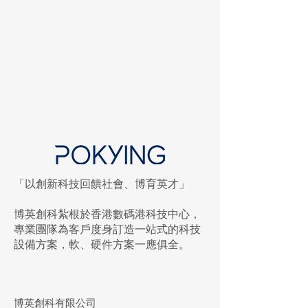
「以創新科技回饋社會、博育英才」
博英創科紮根於香港數碼港科技中心，
專業團隊為客戶度身訂造一站式的科技
設備方案，軟、硬件方案一應俱全。
2026「『智』啟學教」撥款計劃
全攻略：50萬元AI教育申請指南
及好處分析
博英創科有限公司