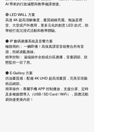
AI 帶來的行政減壓與教學備課便捷。
🔴 LED WALL 方案
高達 4K 超高清解像度，畫質細緻亮麗。無論是禮
堂、大堂或戶外應用，更多元化的創意 LED 款式，助
學校打造沉浸式活動和教學體驗。
🟠 IP 數碼廣播系統及音響方案
極致簡約： 一觸即播！高保真課室音箱整合所有音
源，拒絕凌亂接線。
精準控制： 遠端操作全校或分區廣播，音量調節、狀
態監控一目了然。
🟤 E-Gallery 方案
仿油畫質感：配備 4K UHD 超高清畫質，完美呈現藝
術品細節。
簡單操作：專屬手機 APP 控制播放，支援分屏、定時
及多種媒體導入（USB / SD Card / WiFi），因應活動
易快捷更換內容！