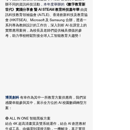
辦不同的資訊科技活動
，本年度舉辦的
《數字教育新
世代》實踐分享會 暨 AI STEAM 教育科技嘉年華 
由資
訊科技教育領袖協會 (AiTLE)、
香港創新科技及教育協
會 (HKITSEA)、Microsoft 及 Samsung 合辦，透過一
系列專為教師設計的工作坊，深入剖析 AI 在課堂上的
實際應用案例，為校長及老師們提供極具價值的參
考，助力學校輕鬆對接全球人工智能教育大趨勢！
博英創科 
有幸作為其中一所教育方案供應商，我們深
感榮幸能參與其中，展示全方位的 AI 校園數碼轉型方
案：
🔵 ALL IN ONE 智能黑板方案
結合 4K 超高清畫質及雙系統運作，結合 AI 創意教材
生成工具。由備課到課後活動，一機解決，真正實現 