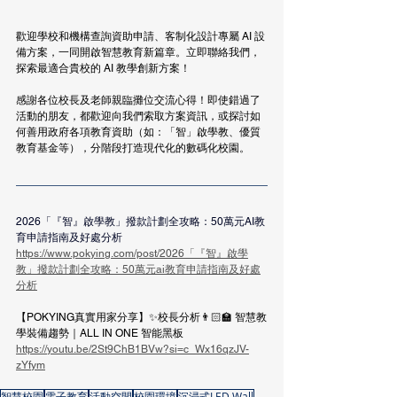
歡迎學校和機構查詢資助申請、客制化設計專屬 AI 設
備方案，一同開啟智慧教育新篇章。立即聯絡我們，
探索最適合貴校的 AI 教學創新方案！
感謝各位校長及老師親臨攤位交流心得！即使錯過了
活動的朋友，都歡迎向我們索取方案資訊，或探討如
何善用政府各項教育資助（如：「智」啟學教、優質
教育基金等），分階段打造現代化的數碼化校園。
2026「『智』啟學教」撥款計劃全攻略：50萬元AI教
育申請指南及好處分析
https://www.pokying.com/post/2026「『智』啟學
教」撥款計劃全攻略：50萬元ai教育申請指南及好處
分析
【POKYING真實用家分享】✨校長分析👨🏻‍🏫 智慧教
學裝備趨勢｜ALL IN ONE 智能黑板
https://youtu.be/2St9ChB1BVw?si=c_Wx16qzJV-
zYfym
智慧校園
電子教育
活動空間
校園環境
沉浸式LED Wall