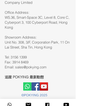
Company Limited
Office Address:
WS.36, Smart-Space 3C, Level 8, Core C,
Cyberport 3, 100 Cyberport Road, Hong
Kong
Showroom Address:
Unit No. 308, 3/F, Corporation Park, 11 On
Lai Street, Sha Tin, Hong Kong
Tel: 3156 1399
Fax:
3914 8469
Email:
sales@pokying.com
追蹤 POKYING 最新動態
©POKYING 2025
版權所有©2025 POKYING