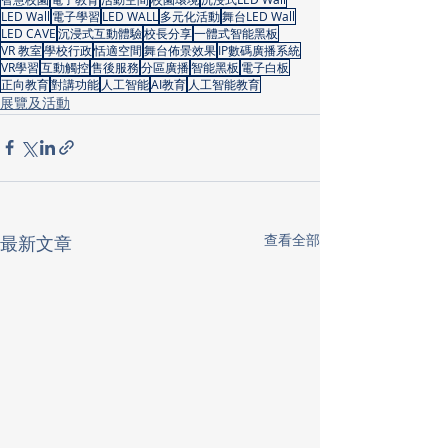
LED Wall
電子學習
LED WALL
多元化活動
舞台LED Wall
LED CAVE
沉浸式互動體驗
校長分享
一體式智能黑板
VR 教室
學校行政
恬適空間
舞台佈景效果
IP數碼廣播系統
VR學習
互動觸控
售後服務
分區廣播
智能黑板
電子白板
正向教育
對講功能
人工智能
AI教育
人工智能教育
展覽及活動
查看全部
最新文章