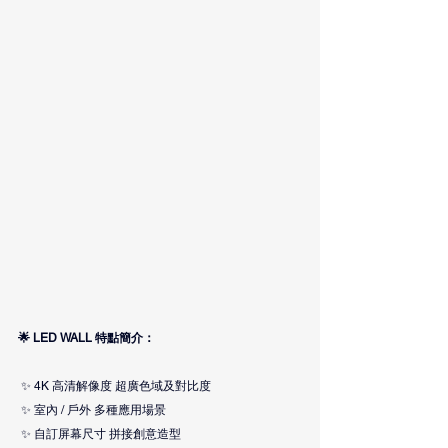
🌟 LED WALL 特點簡介：
 ✨ 4K 高清解像度 超廣色域及對比度
 ✨ 室內 / 戶外 多種應用場景
 ✨ 自訂屏幕尺寸 拼接創意造型