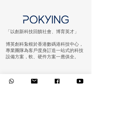
「以創新科技回饋社會、博育英才」
現場直擊 學與教博覽
傳統廣播系統 VS 
博英創科紮根於香港數碼港科技中心，
2026：探索以人為本的智
播系統：學校廣
專業團隊為客戶度身訂造一站式的科技
能設備方案
整比較指南
設備方案，軟、硬件方案一應俱全。
博英創科有限公司
POKYING Innovation and Technology
Company Limited
Office Address:
WS.36, Smart-Space 3C, Level 8, Core C,
Cyberport 3, 100 Cyberport Road, Hong
Kong