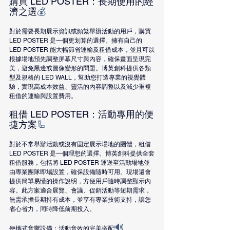
購買 LED POSTER：長期使用的經
濟之選
💰
對於需要長期展示資訊或頻繁舉辦活動的用戶，購買 
LED POSTER 是一個更划算的選擇。擁有自己的 
LED POSTER 能大幅節省運輸及租借成本，並且可以
根據場地預先調整屏幕尺寸與內容，確保畫面呈現完
美，避免黑邊或圖像變形的問題。博英創科提供各類
型及規格的 LED WALL，幫助您打造專業的視覺體
驗，實現高成本效益、靈活的內容調整以及減少重複
租借的運輸與設置費用。
租借 LED POSTER：活動專用的便
捷方案
🦾
對於不常舉辦活動或沒有固定展示場地的團體，租借 
LED POSTER 是一個理想的選擇。博英創科提供全套
租借服務，包括將 LED POSTER 運送至活動場地並
由專業團隊即場設置，確保設備隨時可用。現場還會
提供簡單易懂的操作說明，方便用戶隨時調整顯示內
容。此方案適合展覽、會議、促銷活動等短期需求，
無需承擔長期持有成本，並享有專業技術支持，讓您
省心省力，同時降低前期投入。
🔊
便攜式音響設備：活動音效的完美搭配