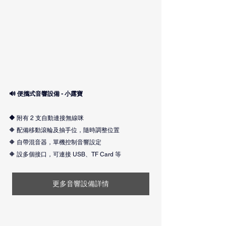
🔊 便攜式音響設備 - 小露寶
🔶 
附有 2 支自動連接無線咪
🔶 配備移動滾輪及抽手位，隨時調整位置
🔶 自帶混音器，單機控制音響設定
🔶 設多個接口，可連接 USB、TF Card 等
更多音響設備詳情