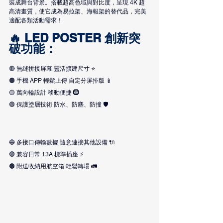
裝成舞台背景。搭載超高色域與對比度，呈現 4K 超
高清畫質
，使它成為易拉架、
海報架
的替代品，
完美
適配各類活動需求！
🔥 LED POSTER 創新突
破功能：
🔴 無縫拼接屏幕
 靈活擴建尺寸
 ⭐
🟠 手機 APP 輕鬆上傳 自定分屏排版 📱
🟡 萬向輪設計 移動便捷 🛞
🟢 保護塗層技術 防水、防塵、防撞 🛡️
🔵 多接口傳輸數據 隨意連接其他設備 🔌
🟣 兼容日常 13A 標準插座 ⚡
🟤 附送收納用航空箱 
輕鬆轉場
 🚛