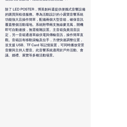
除了 LED POSTER，博英創科還提供便攜式音響設備
的購買與租借服務。專為活動設計的小露寶音響系統
功能強大且操作簡單，配備兩個大型音箱，確保音訊
覆蓋整個活動場地。系統附帶兩支無線麥克風，開機
即可自動連接，無需複雜設置。主音箱負責混音設
定，另一音箱通過單線供電與傳輸音訊，操作簡單直
觀。音箱設有移動滾輪及拉手，方便快速調整位置，
並支援 USB、TF Card 等記憶裝置，可同時播放背景
音樂與主持人聲音。此音響系統適用於戶外活動、會
議、婚禮、展覽等多種活動場景。